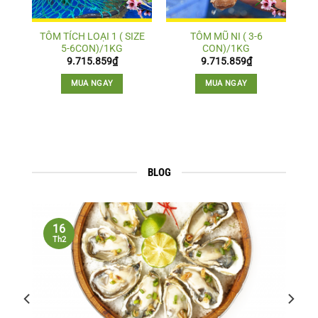
TÔM TÍCH LOẠI 1 ( SIZE
TÔM MŨ NI ( 3-6
5-6CON)/1KG
CON)/1KG
9.715.859
₫
9.715.859
₫
MUA NGAY
MUA NGAY
BLOG
16
Th2