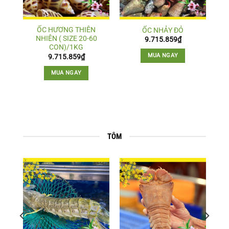
ỐC HƯƠNG THIÊN
)
ỐC NHẢY ĐỎ
NHIÊN ( SIZE 20-60
9.715.859
₫
CON)/1KG
MUA NGAY
9.715.859
₫
MUA NGAY
TÔM