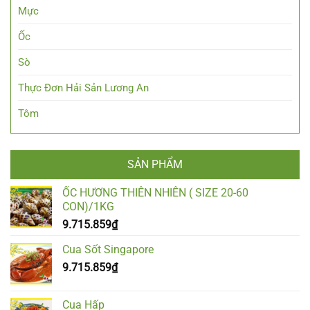
Mực
Ốc
Sò
Thực Đơn Hải Sản Lương An
Tôm
SẢN PHẨM
ỐC HƯƠNG THIÊN NHIÊN ( SIZE 20-60
CON)/1KG
9.715.859
₫
Cua Sốt Singapore
9.715.859
₫
Cua Hấp