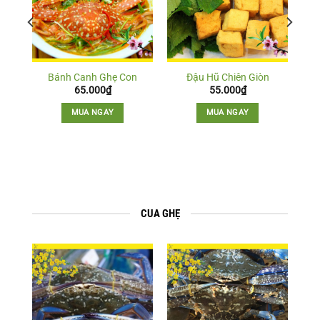
ơi
Bánh Canh Ghẹ Con
Đậu Hũ Chiên Giòn
65.000
₫
55.000
₫
MUA NGAY
MUA NGAY
CUA GHẸ