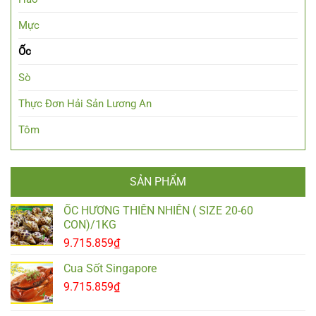
Mực
Ốc
Sò
Thực Đơn Hải Sản Lương An
Tôm
SẢN PHẨM
ỐC HƯƠNG THIÊN NHIÊN ( SIZE 20-60
CON)/1KG
9.715.859
₫
Cua Sốt Singapore
9.715.859
₫