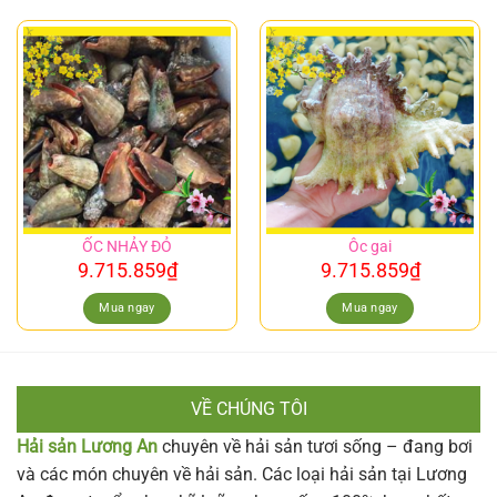
ỐC NHẢY ĐỎ
Ôc gai
9.715.859
₫
9.715.859
₫
Mua ngay
Mua ngay
VỀ CHÚNG TÔI
Hải sản Lương An
chuyên về hải sản tươi sống – đang bơi
và các món chuyên về hải sản. Các loại hải sản tại Lương