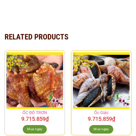
RELATED PRODUCTS
ỐC ĐỎ TRƠN
Ốc Giác
9.715.859
₫
9.715.859
₫
Mua ngay
Mua ngay