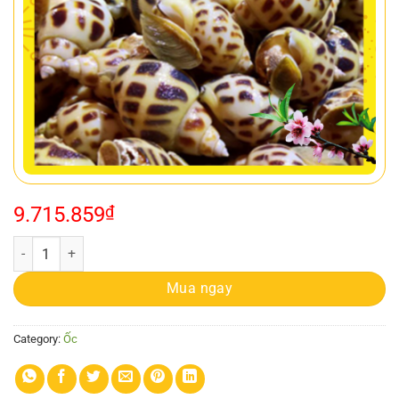
9.715.859
₫
ỐC HƯƠNG THIÊN NHIÊN ( SIZE 20-60 CON)/1KG quantity
Mua ngay
Category:
Ốc