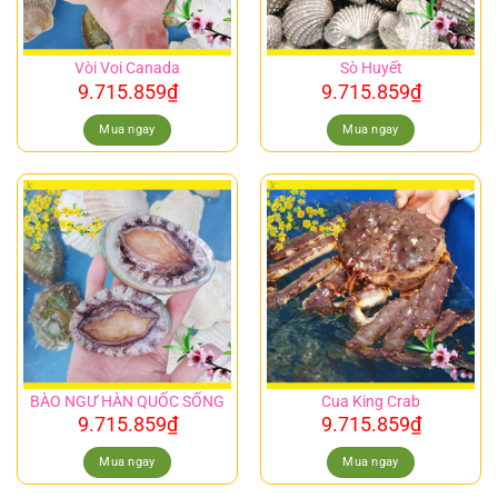
Vòi Voi Canada
Sò Huyết
9.715.859
₫
9.715.859
₫
Mua ngay
Mua ngay
BÀO NGƯ HÀN QUỐC SỐNG
Cua King Crab
9.715.859
₫
9.715.859
₫
Mua ngay
Mua ngay