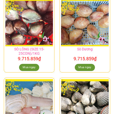
SÒ LÔNG (SIZE 15-
Sò Dương
25CON)/1KG
9.715.859
₫
9.715.859
₫
Mua ngay
Mua ngay