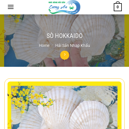
Chuyển
0
đến
nội
dung
SÒ HOKKAIDO
Home
/
Hải Sản Nhập Khẩu