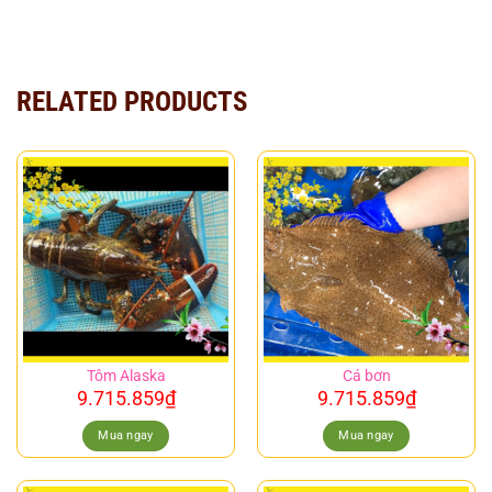
RELATED PRODUCTS
Tôm Alaska
Cá bơn
9.715.859
₫
9.715.859
₫
Mua ngay
Mua ngay