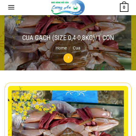
Chuyển
0
đến
nội
dung
CUA GẠCH (SIZE 0,4-0,8KG)/1 CON
Home
/
Cua