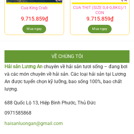
CUA THỊT (SIZE 0,4-0,8KG)/1
Cua King Crab
CON
9.715.859
₫
9.715.859
₫
Mua ngay
Mua ngay
VỀ CHÚNG TÔI
Hải sản Lương An
chuyên về hải sản tươi sống – đang bơi
và các món chuyên về hải sản. Các loại hải sản tại Lương
An được tuyển chọn kỹ lưỡng, bao sống 100%, bao chất
lượng.
688 Quốc Lộ 13, Hiệp Bình Phước, Thủ Đức
0971585868
haisanluongan@gmail.com