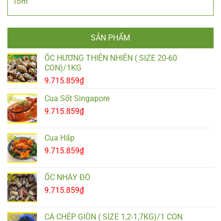
Tôm
SẢN PHẨM
ỐC HƯƠNG THIÊN NHIÊN ( SIZE 20-60
CON)/1KG
9.715.859
₫
Cua Sốt Singapore
9.715.859
₫
Cua Hấp
9.715.859
₫
ỐC NHẢY ĐỎ
9.715.859
₫
CÁ CHÉP GIÒN ( SIZE 1,2-1,7KG)/1 CON