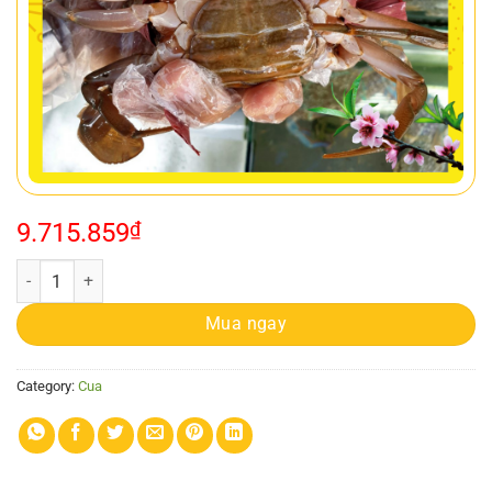
9.715.859
₫
CUA GẠCH (SIZE 0,4-0,8KG)/1 CON quantity
Mua ngay
Category:
Cua