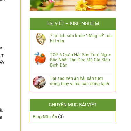
BÀI VIẾT – KINH NGHIỆM
7 lợi ích sức khỏe “đáng nể” của
hải sản
ăn
TOP 6 Quán Hải Sản Tươi Ngon
tầm
Bậc Nhất Thủ Đức Mà Giá Siêu
về
Bình Dân
Tại sao nên ăn hải sản tươi
sống thay vì hải sản đông lạnh
CHUYÊN MỤC BÀI VIẾT
ều
(3)
Blog Nấu Ăn
ai