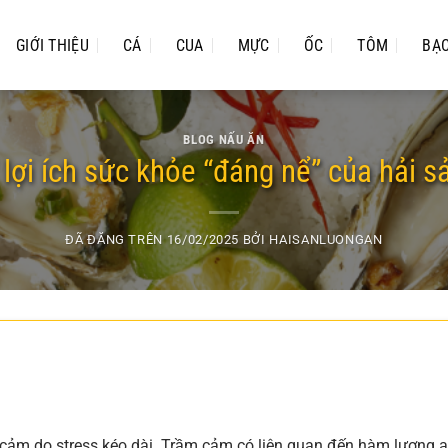
GIỚI THIỆU
CÁ
CUA
MỰC
ỐC
TÔM
BẠ
BLOG NẤU ĂN
 lợi ích sức khỏe “đáng nể” của hải s
ĐÃ ĐĂNG TRÊN
16/02/2025
BỞI
HAISANLUONGAN
cảm do stress kéo dài. Trầm cảm có liên quan đến hàm lượng a