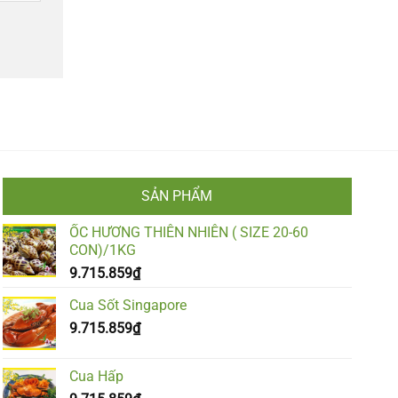
SẢN PHẨM
ỐC HƯƠNG THIÊN NHIÊN ( SIZE 20-60
CON)/1KG
9.715.859
₫
Cua Sốt Singapore
9.715.859
₫
Cua Hấp