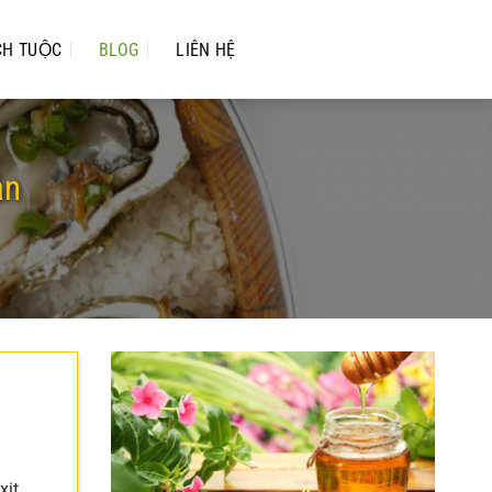
CH TUỘC
BLOG
LIÊN HỆ
ản
xit