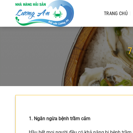
Chuyển
đến
TRANG CHỦ
nội
dung
7
1. Ngăn ngừa bệnh trầm cảm
Hầu hết mọi người đều có khả năng bị bệnh trầm 