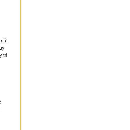
 nữ.
uy
 trì
t
n