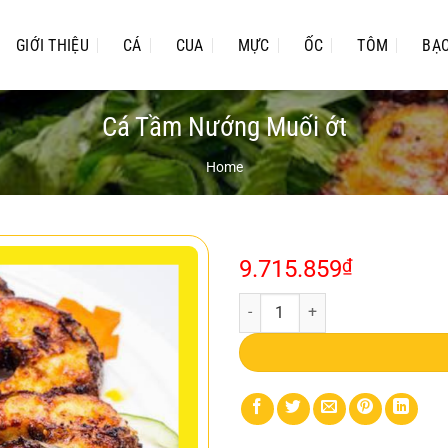
GIỚI THIỆU
CÁ
CUA
MỰC
ỐC
TÔM
BẠ
Cá Tầm Nướng Muối ớt
Home
9.715.859
₫
Cá Tầm Nướng Muối ớt quantity