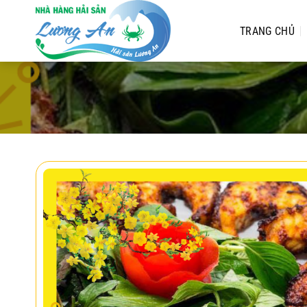
Chuyển
đến
TRANG CHỦ
nội
dung