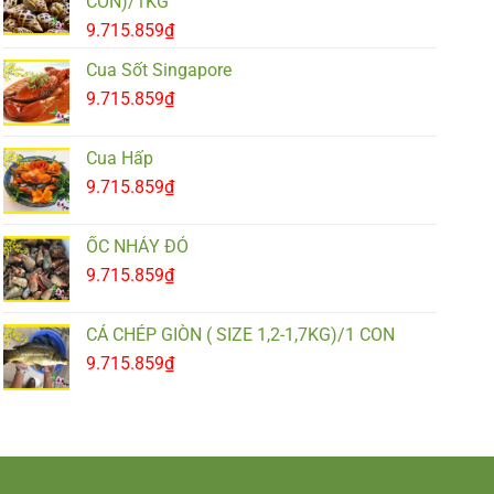
CON)/1KG
9.715.859
₫
Cua Sốt Singapore
9.715.859
₫
Cua Hấp
9.715.859
₫
ỐC NHẢY ĐỎ
9.715.859
₫
CÁ CHÉP GIÒN ( SIZE 1,2-1,7KG)/1 CON
9.715.859
₫