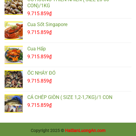
CON)/1KG
9.715.859
₫
Cua Sốt Singapore
9.715.859
₫
Cua Hấp
9.715.859
₫
ỐC NHẢY ĐỎ
9.715.859
₫
CÁ CHÉP GIÒN ( SIZE 1,2-1,7KG)/1 CON
9.715.859
₫
Copyright 2025 ©
HaiSanLuongAn.com