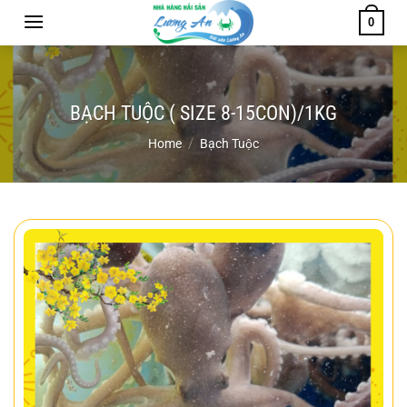
Chuyển
0
đến
nội
dung
BẠCH TUỘC ( SIZE 8-15CON)/1KG
Home
/
Bạch Tuộc