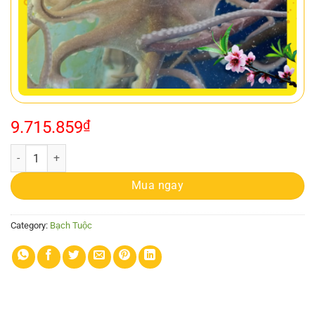
9.715.859
₫
BẠCH TUỘC ( SIZE 8-15CON)/1KG quantity
Mua ngay
Category:
Bạch Tuộc